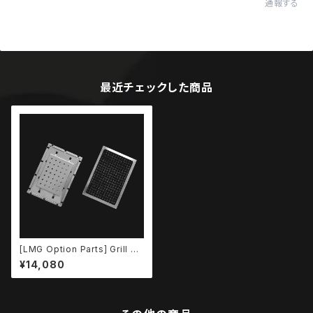
通報する
最近チェックした商品
[LMG Option Parts] Grill Se
t
¥14,080