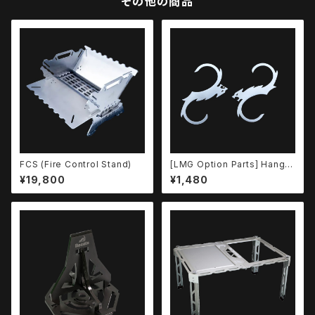
その他の商品
FCS (Fire Control Stand)
[LMG Option Parts] Hanger
Hook
¥19,800
¥1,480