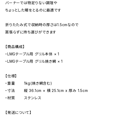
バーナーでは物足りない調理や
ちょっとした暖をとるのに最適です
折りたたみ式で収納時の厚さは1.5cmなので
嵩張らずに持ち運びができます
【商品構成】
・LMGテーブル用 グリル本体 × 1
・LMGテーブル用 グリル焼き網 × 1
【仕様】
・重量 1kg(焼き網含む)
・寸法 縦 36.1cm × 横 25.1cm x 厚み 1.5cm
・材質 ステンレス
【発送について】