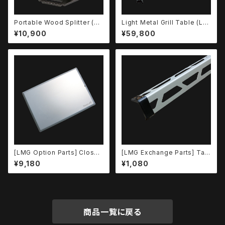
Portable Wood Splitter (P
Light Metal Grill Table (LM
WS)
GT) Set
¥10,900
¥59,800
[LMG Option Parts] Closur
[LMG Exchange Parts] Tabl
e Plate
e Leg Cap
¥9,180
¥1,080
商品一覧に戻る