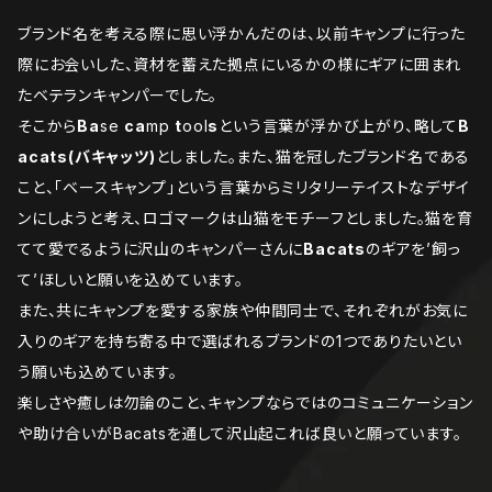
ブランド名を考える際に思い浮かんだのは、以前キャンプに行った
際にお会いした、資材を蓄えた拠点にいるかの様にギアに囲まれ
たベテランキャンパーでした。
そこから
Ba
se
ca
mp
t
ool
s
という言葉が浮かび上がり、略して
B
acats(バキャッツ)
としました。また、猫を冠したブランド名である
こと、「ベースキャンプ」という言葉からミリタリーテイストなデザイ
ンにしようと考え、ロゴマークは山猫をモチーフとしました。猫を育
てて愛でるように沢山のキャンパーさんに
Bacats
のギアを’飼っ
て’ほしいと願いを込めています。
また、共にキャンプを愛する家族や仲間同士で、それぞれがお気に
入りのギアを持ち寄る中で選ばれるブランドの1つでありたいとい
う願いも込めています。
楽しさや癒しは勿論のこと、キャンプならではのコミュニケーション
や助け合いがBacatsを通して沢山起これば良いと願っています。