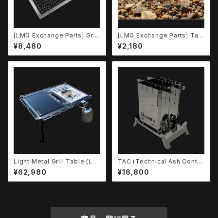
[LMG Exchange Parts] Grill
[LMG Exchange Parts] Tabl
Grate
e Leg Screw
¥8,480
¥2,180
Light Metal Grill Table (LM
TAC (Technical Ash Contai
GT) Set -Type.Black-
ner) -Type.SUS-
¥62,980
¥16,800